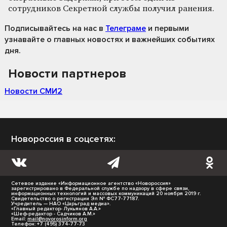
сотрудников Секретной службы получил ранения.
Подписывайтесь на нас
в
Телеграме
и первыми
узнавайте о главных новостях и важнейших событиях
дня.
Новости партнеров
Новости СМИ2
Новороссия в соцсетях:
Сетевое издание «Информационное агентство «Новороссия»
зарегистрировано в Федеральной службе по надзору в сфере связи,
информационных технологий и массовых коммуникаций 20 ноября 2019 г.
Свидетельство о регистрации Эл № ФС77-77187.
Учредитель — НАО «Царьград медиа».
«Главный редактор- Лукьянов А.А.»
«Шеф-редактор - Садчиков А.М.»
Email:
mail@novorosinform.org
Телефон: +7 (495) 374-77-73