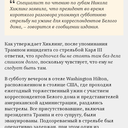
Специалист по чтению по губам Никола
Хиклинг заявила, что президент во время
короткого разговора упомянул субботнюю
стрельбу на ужине для корреспондентов Белого
дома, – говорится в сообщении издания.
Как утверждает Хиклинг, после упоминания
Трампом инцидента со стрельбой Карл III
ответил, что
предпочел бы не стоять там без дела
слишком долго
, поскольку чувствует, что ему
не
следует быть
там.
В субботу вечером в отеле Washington Hilton,
расположенном в столице США, где проходил
ежегодный торжественный ужин с участием
корреспондентов Белого дома и представителей
американской администрации, раздались
выстрелы. Все присутствовавшие, включая
президента Трампа и его супругу, были
эвакуированы. Подозреваемый в стрельбе был
оперативно задержан, при этом один из