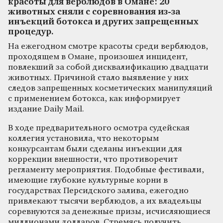
красоты для верблюдов в Омане: 20
животных сняли с соревнования из-за
инъекций ботокса и других запрещенных
процедур.
На ежегодном смотре красоты среди верблюдов,
проходящем в Омане, произошел инцидент,
повлекший за собой дисквалификацию двадцати
животных. Причиной стало выявление у них
следов запрещенных косметических манипуляций
с применением ботокса, как информирует
издание Daily Mail.
В ходе предварительного осмотра судейская
коллегия установила, что некоторым
конкурсантам были сделаны инъекции для
коррекции внешности, что противоречит
регламенту мероприятия. Подобные фестивали,
имеющие глубокие культурные корни в
государствах Персидского залива, ежегодно
привлекают тысячи верблюдов, а их владельцы
соревнуются за денежные призы, исчисляющиеся
миллионами долларов. Стремясь получить