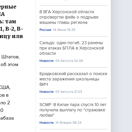
ерные
В ВГА Херсонской области
ША
опровергли фейк о подрыве
ь: там
машины главы региона
 B-2, B-
Россия
14 Июня 16:35
ницу или
Сальдо: один погиб, 23 ранены
при атаках БПЛА в Херсонской
области
 Штатов,
Новости
04 Августа 02:06
 об этом
Бридковский рассказал о поиске
места заражения школьницы
ВИЧ
США,
Новости
03 Августа 21:03
ов в
оло 2
SCMP: В Китае пара спустя 10 лет
80
получила выплату по "страховке
любви"
иабаза
Новости
14 Января 08:24