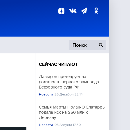
СЕЙЧАС ЧИТАЮТ
пецоперация
Давыдов претендует на
должность первого зампреда
роисшествия
Верховного суда РФ
Новости
26 Декабря 22:14
Семья Марты Нолан-О’Слатарры
подала иск на $50 млн к
Дернану
Новости
05 Августа 17:30