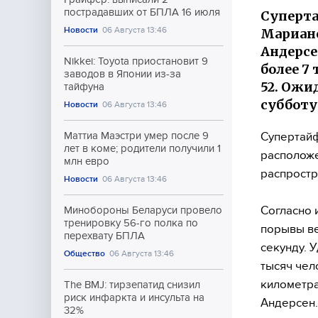
пострадавших от БПЛА 16 июля
Суперта
Новости
06 Августа 13:46
Марианс
Андерсе
Nikkei: Toyota приостановит 9
более 7
заводов в Японии из-за
52. Ожи
тайфуна
субботу
Новости
06 Августа 13:46
Супертайф
Маттиа Маэстри умер после 9
лет в коме; родители получили 1
расположе
млн евро
распростр
Новости
06 Августа 13:46
Согласно
Минобороны Беларуси провело
тренировку 56-го полка по
порывы ве
перехвату БПЛА
секунду. 
Общество
06 Августа 13:46
тысяч чел
километра
The BMJ: тирзепатид снизил
риск инфаркта и инсульта на
Андерсен.
32%