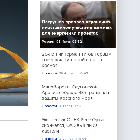
Патрушев призвал ограничить
иностранное участие в важных
для энергетики проектах
Россия
05 Июля 08:52
25-летний Герман Титов первым
совершил суточный полет в
космос
Новости
06 Августа 06:49
Минобороны Саудовской
Аравии собрало 43 страны для
защиты Красного моря
Новости
31 Июля 01:28
Экс-генсек ОПЕК Рене Ортис
скончался, ОАЭ вышли из
картеля
Новости
01 Августа 15:34