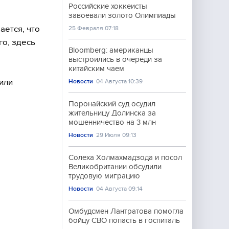
Российские хоккеисты
завоевали золото Олимпиады
ается, что
25 Февраля 07:18
го, здесь
Bloomberg: американцы
выстроились в очереди за
китайским чаем
 или
Новости
04 Августа 10:39
Поронайский суд осудил
жительницу Долинска за
мошенничество на 3 млн
Новости
29 Июля 09:13
Солеха Холмахмадзода и посол
Великобритании обсудили
трудовую миграцию
Новости
04 Августа 09:14
Омбудсмен Лантратова помогла
бойцу СВО попасть в госпиталь