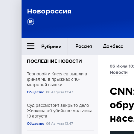
Новороссия
Россия
Донбасс
Рубрики
ПОСЛЕДНИЕ НОВОСТИ
06 Июля 10
Ближний Восток
Новости
Терновой и Киселёв вышли в
финал ЧЕ в прыжках с 10-
метровой вышки
Общество
CNN:
Общество
06 Августа 13:47
обру
Культура
Суд рассмотрит закрыто дело
Жилкина об убийстве мальчика
насе
13 августа
Общество
06 Августа 13:47