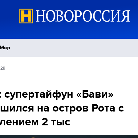
Мир
:29
Политика
С
Экономика
П
 супертайфун «Бави»
шился на остров Рота с
Спорт
лением 2 тыс