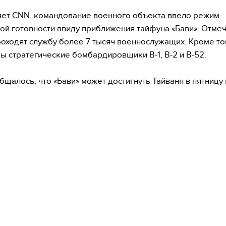
яет CNN, командование военного объекта ввело режим
й готовности ввиду приближения тайфуна «Бави». Отмеч
роходят службу более 7 тысяч военнослужащих. Кроме то
 стратегические бомбардировщики B-1, B-2 и B-52.
бщалось, что «Бави» может достигнуть Тайваня в пятницу