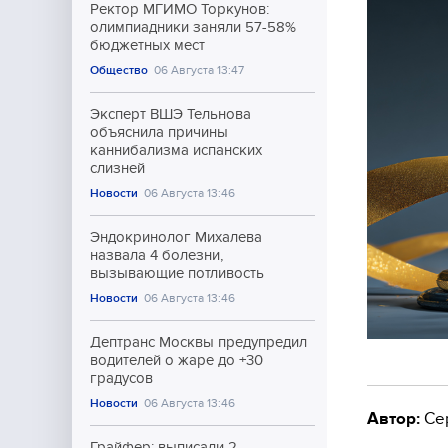
Ректор МГИМО Торкунов:
олимпиадники заняли 57-58%
бюджетных мест
Общество
06 Августа 13:47
Эксперт ВШЭ Тельнова
объяснила причины
каннибализма испанских
слизней
Новости
06 Августа 13:46
Эндокринолог Михалева
назвала 4 болезни,
вызывающие потливость
Новости
06 Августа 13:46
Дептранс Москвы предупредил
водителей о жаре до +30
градусов
Новости
06 Августа 13:46
Автор:
Се
Грайфер: выписали 2