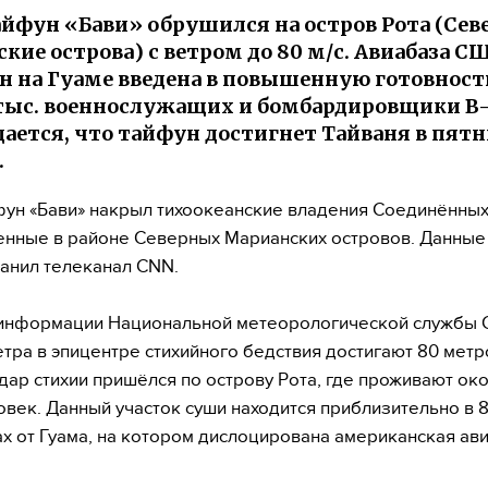
йфун «Бави» обрушился на остров Рота (Сев
кие острова) с ветром до 80 м/с. Авиабаза С
н на Гуаме введена в повышенную готовност
 тыс. военнослужащих и бомбардировщики B-1,
дается, что тайфун достигнет Тайваня в пят
.
ун «Бави» накрыл тихоокеанские владения Соединённых
нные в районе Северных Марианских островов. Данные
анил телеканал CNN.
 информации Национальной метеорологической службы 
тра в эпицентре стихийного бедствия достигают 80 метр
Удар стихии пришёлся по острову Рота, где проживают ок
овек. Данный участок суши находится приблизительно в 
х от Гуама, на котором дислоцирована американская ав