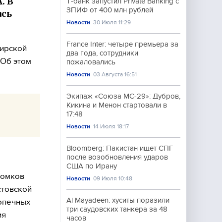
. В
Т‑банк запустил Private Banking с
ЗПИФ от 400 млн рублей
ась
Новости
30 Июля 11:29
France Inter: четыре премьера за
мирской
два года, сотрудники
 Об этом
пожаловались
Новости
03 Августа 16:51
Экипаж «Союза МС-29»: Дубров,
Кикина и Менон стартовали в
17:48
Новости
14 Июля 18:17
Bloomberg: Пакистан ищет СПГ
после возобновления ударов
США по Ирану
ломков
Новости
09 Июля 10:48
стовской
Al Mayadeen: хуситы поразили
опечных
три саудовских танкера за 48
ия
часов