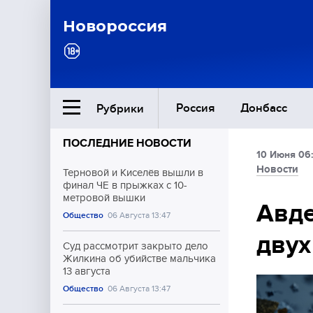
Новороссия
Россия
Донбасс
Рубрики
ПОСЛЕДНИЕ НОВОСТИ
10 Июня 06
Ближний Восток
Новости
Терновой и Киселёв вышли в
финал ЧЕ в прыжках с 10-
метровой вышки
Общество
Авде
Общество
06 Августа 13:47
двух
Культура
Суд рассмотрит закрыто дело
Жилкина об убийстве мальчика
13 августа
Общество
06 Августа 13:47