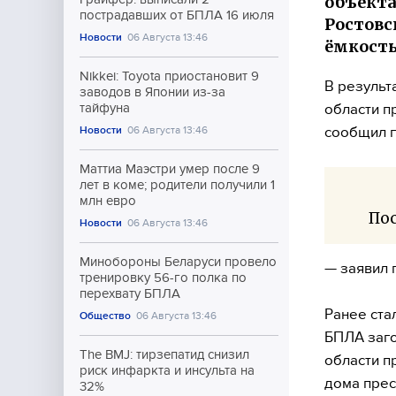
объекта
пострадавших от БПЛА 16 июля
Ростовс
Новости
06 Августа 13:46
ёмкость
Nikkei: Toyota приостановит 9
В результ
заводов в Японии из-за
области п
тайфуна
сообщил г
Новости
06 Августа 13:46
Маттиа Маэстри умер после 9
лет в коме; родители получили 1
млн евро
По
Новости
06 Августа 13:46
Минобороны Беларуси провело
— заявил 
тренировку 56-го полка по
перехвату БПЛА
Ранее ста
Общество
06 Августа 13:46
БПЛА заго
The BMJ: тирзепатид снизил
области п
риск инфаркта и инсульта на
дома прес
32%