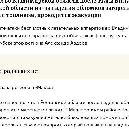
х во Владимирской области после атаки БПЛА
кой области из-за падения обломков загорел
 с топливом, проводится эвакуация
ате атаки беспилотных летательных аппаратов во Влади
роизошли возгорания на двух объектах инфраструктуры.
убернатор региона Александр Авдеев.
страдавших нет
глава региона в «Максе».
ло известно, что в Ростовской области после падения об
релась ёмкость с топливом. В Миллеровском районе Ро
роводится эвакуация жителей близлежащих домов и под
тарелых в связи с пожаром, который возник из-за паден