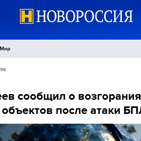
Мир
:56
Политика
С
Экономика
П
ев сообщил о возгорания
 объектов после атаки Б
Спорт