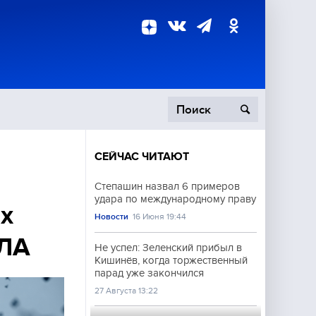
СЕЙЧАС ЧИТАЮТ
пецоперация
Степашин назвал 6 примеров
удара по международному праву
роисшествия
х
Новости
16 Июня 19:44
ПЛА
Не успел: Зеленский прибыл в
Кишинёв, когда торжественный
парад уже закончился
27 Августа 13:22