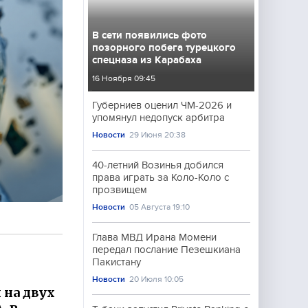
В сети появились фото
позорного побега турецкого
спецназа из Карабаха
16 Ноября 09:45
Губерниев оценил ЧМ-2026 и
упомянул недопуск арбитра
Новости
29 Июня 20:38
40-летний Возинья добился
права играть за Коло-Коло с
прозвищем
Новости
05 Августа 19:10
Глава МВД Ирана Момени
передал послание Пезешкиана
Пакистану
Новости
20 Июля 10:05
 на двух