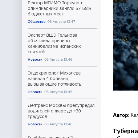
Ректор МГИМО Торкунов:
олимпиадники заняли 57-58%
бюджетных мест
Общество
06 Августа 13:47
Эксперт ВШЭ Тельнова
объяснила причины
каннибализма испанских
слизней
Новости
06 Августа 13:46
Эндокринолог Михалева
назвала 4 болезни,
вызывающие потливость
Новости
06 Августа 13:46
Дептранс Москвы предупредил
водителей о жаре до +30
Автор:
Ка
градусов
Новости
06 Августа 13:46
Губерна
Грайфер: выписали 2