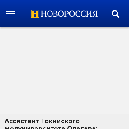
Ассистент Токийского
медуниверситета Одагава: