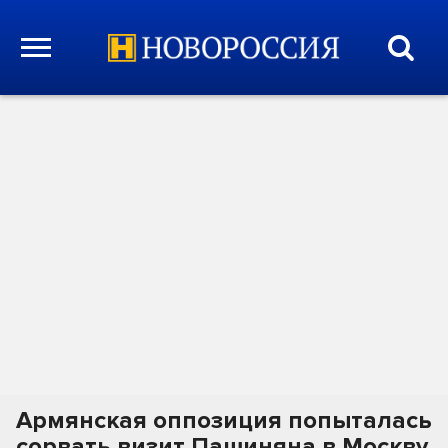
Армянская оппозиция попыталась
сорвать визит Пашиняна в Москву