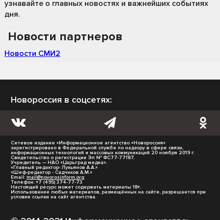
узнавайте о главных новостях и важнейших событиях
дня.
Новости партнеров
Новости СМИ2
Новороссия в соцсетях:
Сетевое издание «Информационное агентство «Новороссия»
зарегистрировано в Федеральной службе по надзору в сфере связи,
информационных технологий и массовых коммуникаций 20 ноября 2019 г.
Свидетельство о регистрации Эл № ФС77-77187.
Учредитель — НАО «Царьград медиа».
«Главный редактор- Лукьянов А.А.»
«Шеф-редактор - Садчиков А.М.»
Email:
mail@novorosinform.org
Телефон: +7 (495) 374-77-73
Настоящий ресурс может содержать материалы 18+.
Использование любых материалов, размещённых на сайте, разрешается при
условии ссылки на сайт агентства.