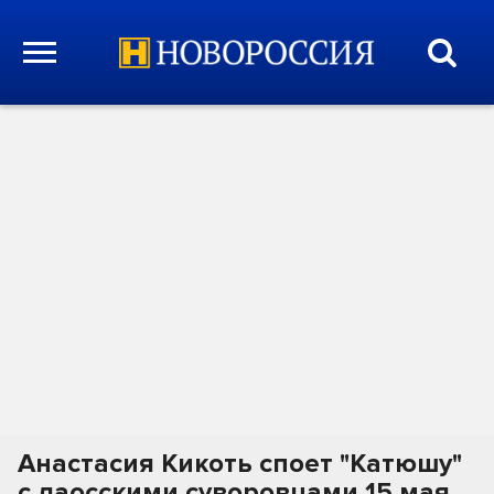
Анастасия Кикоть споет "Катюшу"
с лаосскими суворовцами 15 мая