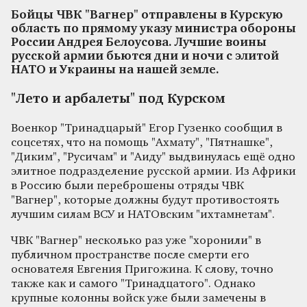
Бойцы ЧВК "Вагнер" отправлены в Курскую
область по прямому указу министра обороны
России Андрея Белоусова. Лучшие воины
русской армии бьются дни и ночи с элитой
НАТО и Украины на нашей земле.
"Лето и арбалеты" под Курском
Военкор "Тринадцарый" Егор Гузенко сообщил в
соцсетях, что на помощь "Ахмату", "Пятнашке",
"Диким", "Русичам" и "Аиду" выдвинулась ещё одно
элитное подразделение русской армии. Из Африки
в Россию были переброшены отряды ЧВК
"Вагнер", которые должны будут противостоять
лучшим силам ВСУ и НАТОвским "ихтамнетам".
ЧВК "Вагнер" несколько раз уже "хоронили" в
публичном пространстве после смерти его
основателя Евгения Пригожина. К слову, точно
также как и самого "Тринадцатого". Однако
крупные колонны войск уже были замечены в