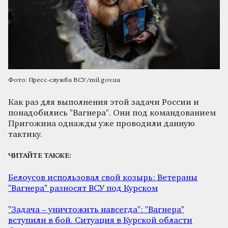
Фото: Пресс-служба ВСУ/mil.gov.ua
Как раз для выполнения этой задачи России и
понадобились "Вагнера". Они под командованием
Пригожина однажды уже проводили данную
тактику.
ЧИТАЙТЕ ТАКЖЕ:
Белоусов использовал свой козырь: Ветераны
"Вагнера" разносят ВСУ под Курском
"Задача – уничтожить навсегда": "Вагнера"
вступили в бой. Ситуация в Курской области