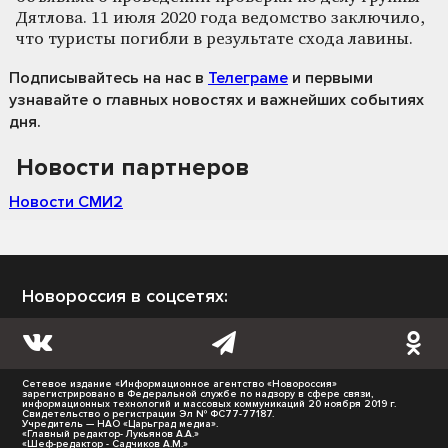
Дятлова. 11 июля 2020 года ведомство заключило,
что туристы погибли в результате схода лавины.
Подписывайтесь на нас
в
Телеграме
и первыми
узнавайте о главных новостях и важнейших событиях
дня.
Новости партнеров
Новости СМИ2
Новороссия в соцсетях:
Сетевое издание «Информационное агентство «Новороссия»
зарегистрировано в Федеральной службе по надзору в сфере связи,
информационных технологий и массовых коммуникаций 20 ноября 2019 г.
Свидетельство о регистрации Эл № ФС77-77187.
Учредитель — НАО «Царьград медиа».
«Главный редактор- Лукьянов А.А.»
«Шеф-редактор - Садчиков А.М.»