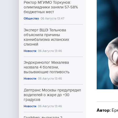
Ректор МГИМО Торкунов:
олимпиадники заняли 57-58%
бюджетных мест
Общество
06 Августа 13:47
Эксперт ВШЭ Тельнова
объяснила причины
каннибализма испанских
слизней
Новости
06 Августа 13:46
Эндокринолог Михалева
назвала 4 болезни,
вызывающие потливость
Новости
06 Августа 13:46
Дептранс Москвы предупредил
водителей о жаре до +30
градусов
Новости
06 Августа 13:46
Автор:
Ер
Грайфер: выписали 2