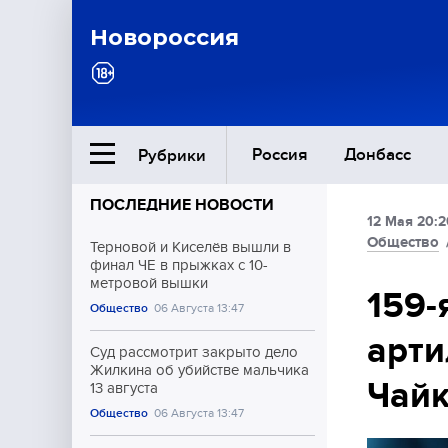
Новороссия
Россия
Донбасс
Рубрики
ПОСЛЕДНИЕ НОВОСТИ
12 Мая 20:2
Ближний Восток
Общество
Терновой и Киселёв вышли в
финал ЧЕ в прыжках с 10-
метровой вышки
Общество
159-
Общество
06 Августа 13:47
арти
Культура
Суд рассмотрит закрыто дело
Жилкина об убийстве мальчика
Чай
13 августа
Общество
06 Августа 13:47