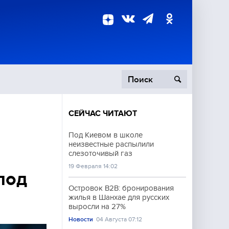
СЕЙЧАС ЧИТАЮТ
пецоперация
Под Киевом в школе
неизвестные распылили
роисшествия
слезоточивый газ
19 Февраля 14:02
под
Островок B2B: бронирования
жилья в Шанхае для русских
выросли на 27%
Новости
04 Августа 07:12