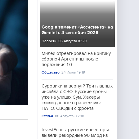
Google заменит «Ассистента» на
Gemini с 4 сентября 2026
Новости
05 Августа 16:20
Милей отреагировал на критику
сборной Аргентины после
поражения 1:0
Общество
24 Июля 19:19
Суровикина вернут? Три главных
инсайда с СВО. Русские дроны
уже на улицах Сум. Хакеры
слили данные о разведчике
НАТО. СВОдки с фронта
Статьи
08 Августа 06:00
InvestFunds: русские инвесторы
вывели рекордные 90 млрд из