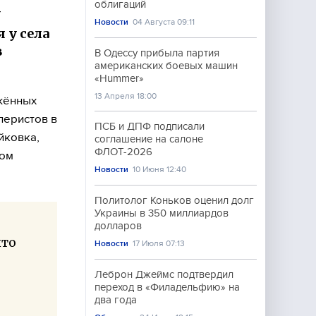
облигаций
У
Новости
04 Августа 09:11
 у села
в
В Одессу прибыла партия
американских боевых машин
«Hummer»
13 Апреля 18:00
жённых
леристов в
ПСБ и ДПФ подписали
йковка,
соглашение на салоне
ФЛОТ-2026
том
Новости
10 Июня 12:40
Политолог Коньков оценил долг
Украины в 350 миллиардов
долларов
что
Новости
17 Июля 07:13
Леброн Джеймс подтвердил
переход в «Филадельфию» на
два года