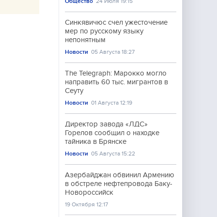
Общество
24 Июля 19:15
Синкявичюс счел ужесточение
мер по русскому языку
непонятным
Новости
05 Августа 18:27
The Telegraph: Марокко могло
направить 60 тыс. мигрантов в
Сеуту
Новости
01 Августа 12:19
Директор завода «ЛДС»
Горелов сообщил о находке
тайника в Брянске
Новости
05 Августа 15:22
Азербайджан обвинил Армению
в обстреле нефтепровода Баку-
Новороссийск
19 Октября 12:17