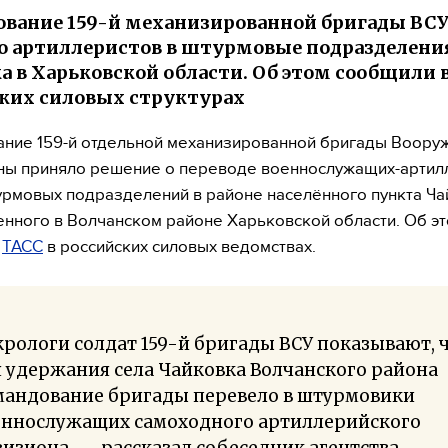
вание 159-й механизированной бригады ВС
о артиллеристов в штурмовые подразделения
а в Харьковской области. Об этом сообщили 
ких силовых структурах
ние 159-й отдельной механизированной бригады Воору
ны приняло решение о переводе военнослужащих-артил
урмовых подразделений в районе населённого пункта Ча
нного в Волчанском районе Харьковской области. Об э
и
ТАСС
в российских силовых ведомствах.
рологи солдат 159-й бригады ВСУ показывают, 
 удержания села Чайковка Волчанского района
мандование бригады перевело в штурмовики
еннослужащих самоходного артиллерийского
изиона, — рассказал собеседник агентства.