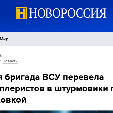
Мир
6
Политика
С
/
Новости
Экономика
П
я бригада ВСУ перевела
ллеристов в штурмовики 
Спорт
ковкой