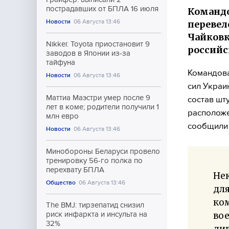
пострадавших от БПЛА 16 июля
Командо
Новости
06 Августа 13:46
перевел
Чайковк
Nikkei: Toyota приостановит 9
российс
заводов в Японии из-за
тайфуна
Командова
Новости
06 Августа 13:46
сил Украи
Маттиа Маэстри умер после 9
состав шт
лет в коме; родители получили 1
расположе
млн евро
сообщил
Новости
06 Августа 13:46
Минобороны Беларуси провело
тренировку 56-го полка по
перехвату БПЛА
Нек
Общество
06 Августа 13:46
для
ко
The BMJ: тирзепатид снизил
во
риск инфаркта и инсульта на
32%
див